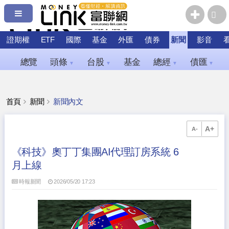
證期權
ETF
國際
基金
外匯
債券
新聞
影音
總覽
頭條
台股
基金
總經
債匯
▼
▼
▼
▼
首頁
新聞
新聞內文
A+
A-
《科技》奧丁丁集團AI代理訂房系統 6
月上線
時報新聞
2026/05/20 17:23