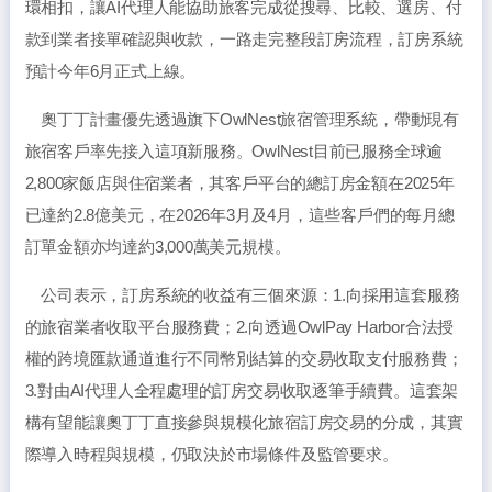
環相扣，讓AI代理人能協助旅客完成從搜尋、比較、選房、付
款到業者接單確認與收款，一路走完整段訂房流程，訂房系統
預計今年6月正式上線。
奧丁丁計畫優先透過旗下OwlNest旅宿管理系統，帶動現有
旅宿客戶率先接入這項新服務。OwlNest目前已服務全球逾
2,800家飯店與住宿業者，其客戶平台的總訂房金額在2025年
已達約2.8億美元，在2026年3月及4月，這些客戶們的每月總
訂單金額亦均達約3,000萬美元規模。
公司表示，訂房系統的收益有三個來源：1.向採用這套服務
的旅宿業者收取平台服務費；2.向透過OwlPay Harbor合法授
權的跨境匯款通道進行不同幣別結算的交易收取支付服務費；
3.對由AI代理人全程處理的訂房交易收取逐筆手續費。這套架
構有望能讓奧丁丁直接參與規模化旅宿訂房交易的分成，其實
際導入時程與規模，仍取決於市場條件及監管要求。