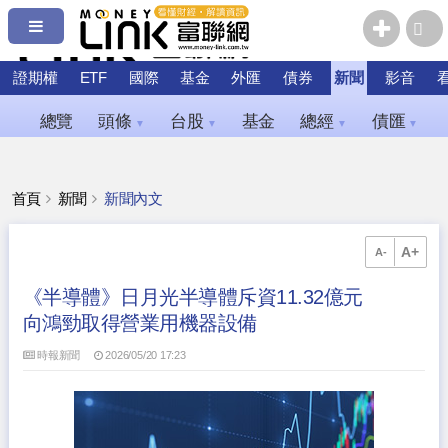
證期權
ETF
國際
基金
外匯
債券
新聞
影音
總覽
頭條
台股
基金
總經
債匯
▼
▼
▼
▼
首頁
新聞
新聞內文
A+
A-
《半導體》日月光半導體斥資11.32億元
向鴻勁取得營業用機器設備
時報新聞
2026/05/20 17:23