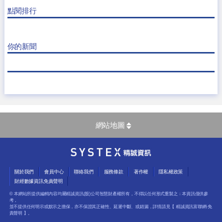
點閱排行
你的新聞
網站地圖
關於我們
會員中心
聯絡我們
服務條款
著作權
隱私權政策
財經數據資訊免責聲明
© 本網站所提供編輯內容均屬精誠資訊(股)公司智慧財產權所有，不得以任何形式重製之﹔本資訊僅供參
考，
並不提供任何明示或默示之擔保，亦不保證其正確性、延遲中斷、或錯漏，詳情請見【
精誠資訊富聯網-免
責聲明
】。