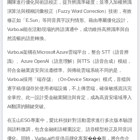
團隊進行優化與術語校正，提升辨識準確度；並導入加權辨識
演算法與模糊詞彙校正（Fuzzy Word Correction）技術，有效
修正如「E.Sun」等同音異字誤判情形。藉由專屬優化設計，
Vurbo.ai能在活動現場的跨語溝通中，成功維持高辨識率與自
然流暢的語意轉換。
Vurbo.ai架構在Microsoft Azure雲端平台，整合 STT（語音辨
識）、Azure OpenAI（語意理解）與TTS（語音合成）模組，
符合金融業資安與法遵標準。與傳統雲端系統不同的是，
Vurbo.ai採用「端存儲」（On-Device Storage）模式，音檔與
逐字稿僅儲存於使用者端設備，不上傳雲端，確保敏感資訊完
全掌控。此一設計受金融業關注與肯定，成為高資安場域導入
AI翻譯的關鍵突破。
在玉山ESG專案中，愛比科技針對活動需求進行多次版本驗證
與語料微調，包含金融術語權重設定、語音模型校正及同音詞
優化。同時，Vurbo.ai也提供品牌化客製���面，將合作企