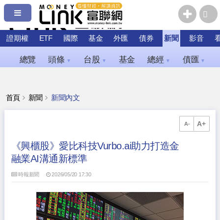
證期權
ETF
國際
基金
外匯
債券
新聞
影音
總覽
頭條
台股
基金
總經
債匯
▼
▼
▼
▼
首頁
新聞
新聞內文
A+
A-
《興櫃股》愛比科技Vurbo.ai助力打造金
融業AI溝通新標準
時報新聞
2026/05/20 17:30