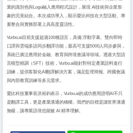
業的識別色與Logo融入應用程式設計，展現 AI技術與企業形
象的完美結合。本次成功導入，顯示愛比科技在大型活動、專
案整合與實務部署上具高度靈活性。
Vurbo.ai目前支援超過100種語言，具備 浮動字幕、雙向即時
口譯與雲端多語同步翻譯功能，最高可支援5000人同步參與，
系統已廣泛應用於金融、教育與跨境會議等領域。透過大型語
言模型精調（SFT）技術，Vurbo.ai能針對特定產業語料進行
訓練，提供客製化AI翻譯解決方案，滿足監理簡報、跨國會議
與內部教育訓練等多元需求。
愛比科技董事長洪裕鈞表示，Vurbo.ai的成功應用證明AI不只
是翻譯工具，更是產業溝通的橋樑。我們的目標是讓世界溝通
無礙，讓專業語境也能被 AI 精準理解。