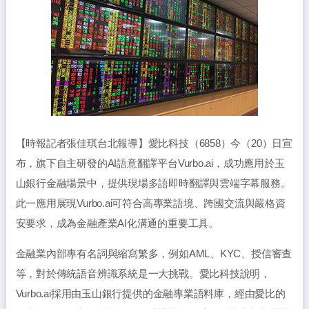
【時報記者張佳琪台北報導】愛比科技（6858）今（20）日宣
布，旗下自主研發的AI語意翻譯平台Vurbo.ai，成功應用於玉
山銀行金融場景中，提供現場多語即時翻譯與雲端字幕服務。
此一應用展現Vurbo.ai可符合高專業語境、跨國交流與嚴格資
安要求，成為金融產業AI化溝通的重要工具。
金融業內部專有名詞與縮寫繁多，例如AML、KYC、授信審查
等，對於傳統語音辨識系統是一大挑戰。愛比科技說明，
Vurbo.ai採用由玉山銀行提供的金融專業語料庫，經由愛比的