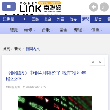
證期權
ETF
國際
基金
外匯
債券
新聞
影音
總覽
頭條
台股
基金
總經
債匯
▼
▼
▼
▼
首頁
新聞
新聞內文
A+
A-
《鋼鐵股》中鋼4月轉盈了 稅前獲利年
增2.2倍
時報新聞
2026/05/20 17:35