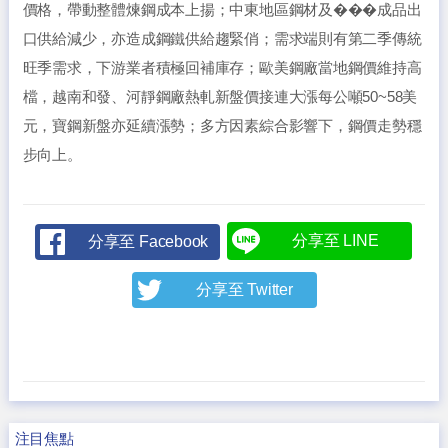
價格，帶動整體煉鋼成本上揚；中東地區鋼材及���成品出
口供給減少，亦造成鋼鐵供給趨緊俏；需求端則有第二季傳統
旺季需求，下游業者積極回補庫存；歐美鋼廠當地鋼價維持高
檔，越南和發、河靜鋼廠熱軋新盤價接連大漲每公噸50~58美
元，寶鋼新盤亦延續漲勢；多方因素綜合影響下，鋼價走勢穩
步向上。
分享至 LINE
分享至 Facebook
分享至 Twitter
注目焦點