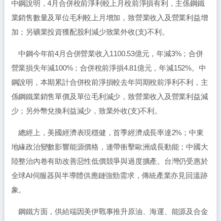
中鋼說明，4月合併稅前淨利較上月稅前淨損有利，主係鋼鐵
業銷售數量及單位毛利較上月增加，致營業收入及營業利益增
加；另礦業投資獲配股利減少致業外收(支)不利。
中鋼今年前4月合併營業收入1100.53億元，年減3%；合併
營業損失年減100%；合併稅前淨損4.81億元，年減152%。中
鋼說明，本期累計合併稅前淨損較去年同期稅前淨利不利，主
係鋼鐵業銷售單價及單位毛利減少，致營業收入及營業利益減
少；另外幣兌換利益減少，致業外收(支)不利。
總經上，美國經濟表現穩健，首季經濟成長率達2%；中東
地緣政治變數影響能源價格，連帶衝擊歐洲成長動能；中國大
陸整治內卷有助改善惡性低價競爭與過度擴產。台灣仍受惠於
全球AI伺服器與半導體供應鏈強勁需求，傳統產業亦見回溫跡
象。
鋼鐵方面，供給端因美伊戰事推升原油、海運、能源及合金