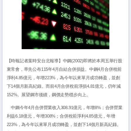
【時報記者葉時安台北報導】中鋼(2002)即將於本周五舉行股
東常會，率先公布115年4月自結合併損益。中鋼4月合併稅前
淨利4.85億元，年增223%，為今年以來單月成功轉盈，並創
下14個月新高紀錄。而前4月合併稅前淨損4.81億元，仍年減
152%。展望鋼市後續，鋼價走勢穩步向上。
中鋼今年4月合併營業收入308.91億元，年增8%；合併營業
利益6.18億元，年增308%；合併稅前淨利4.85億元，年增
223%，為今年以來單月成功轉盈，並創下14個月新高紀錄。