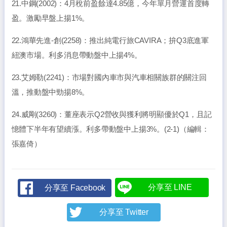
21.中鋼(2002)：4月稅前盈餘達4.85億，今年單月營運首度轉
盈。激勵早盤上揚1%。
22.鴻華先進-創(2258)：推出純電行旅CAVIRA；拚Q3底進軍
紐澳市場。利多消息帶動盤中上揚4%。
23.艾姆勒(2241)：市場對國內車市與汽車相關族群的關注回
溫，推動盤中勁揚8%。
24.威剛(3260)：董座表示Q2營收與獲利將明顯優於Q1，且記
憶體下半年有望續漲。利多帶動盤中上揚3%。(2-1)（編輯：
張嘉倚）
分享至 LINE
分享至 Facebook
分享至 Twitter