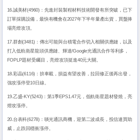
16.誠美材(4960)：先進封裝製程材料技術開發有所突破，已下
訂單採購設備，最快有機會在2027年下半年量產出貨，買盤捧
場亮燈攻頂。
17.群創(3481)：傳出可能與台積電合作切入相關供應鏈，以及
打入低軌衛星龍頭供應鏈、輝達/Google光通訊合作等利多，
FOPLP題材受矚目，亮燈攻頂挺進40元大關。
18.彩晶(6116)：拚車載，損益有望改善，拉回修正後再出發，
強攻漲停登10日線。
19.乙盛-KY(5243)：第1季EPS1.47元，低軌衛星題材發燒，亮
燈攻漲停。
20.台表科(6278)：啖光通訊商機，迎第二波成長，投信連買助
威，止跌回穩衝漲停。