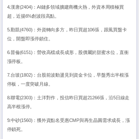
4.漢唐(2404)：AI鏈多領域擴建商機火熱，外資本周積極買
超，近揚6%創波段高點。
5.勤凱(4760)：外資轉向多方，昨日買超106張，跟風買盤卡
位，開盤即漲停鎖住。
6.晉倫(6151)：營收高檔成長成形，股價屬於甜蜜水位，直衝
漲停板。
7.台玻(1802)：台股前波動盪見到資金卡位，早盤秀出半根漲
停板，一度突破月線。
8.聯電(2303)：土洋對作，投信昨日買超21266張，沿5日線走
高半根漲停。
9.中砂(1560)：獲外資點名受惠CMP與再生晶圓需求成長，漲
停鎖死。