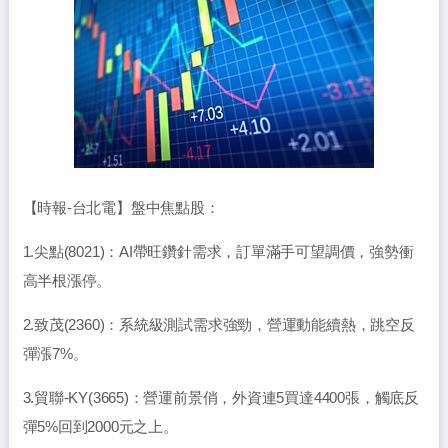
【時報-台北電】盤中焦點股：
1.尖點(8021)：AI帶旺鑽針需求，訂單滿手可望調價，強勢衝
高半根漲停。
2.致茂(2360)：系統級測試需求強勁，營運動能續熱，跳空反
彈漲7%。
3.貿聯-KY(3665)：營運前景俏，外資連5買達4400張，觸底反
彈5%回到2000元之上。