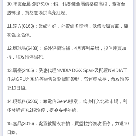
10.聯友金屬-創(7610)：鎢、鈷關鍵金屬價格處高檔，隨著台
股轉強，買盤進場拱高亮紅燈。
11.達方(8163)：業績向好，外資偏多護體，低價股吸買氣，盤
初強拉漲停。
12.環球晶(6488)：業外評價進補，4月獲利暴增，投信連買加
持，強攻漲停鎖死。
13.麗臺(2465)：受惠代理NVIDIA DGX Spark及配置NVIDIA工
作站GPU之系統等銷售業務暢旺帶動，營運穩成長，急攻漲停
登10日線。
14.現觀科(6906)：奪電信GenAI標案，成功打入北歐市場，利
多發酵連秀2根漲停，挺��半年線。
15.嘉晶(3016)：處置被關沒在怕，買盤拉抬強攻漲停，力返10
日線。