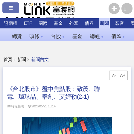
證期權
ETF
國際
基金
外匯
債券
新聞
影音
總覽
頭條
台股
基金
總經
債匯
▼
▼
▼
▼
首頁
新聞
新聞內文
A+
A-
《台北股市》盤中焦點股：致茂、聯
電、環球晶、群創、艾姆勒(2-1)
時報新聞
2026/05/21 10:14