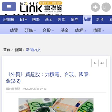
證期權
ETF
國際
基金
外匯
債券
新聞
影音
總覽
頭條
台股
基金
總經
債匯
▼
▼
▼
▼
首頁
新聞
新聞內文
A+
A-
《外資》買超股：力積電、台玻、國泰
金(2-2)
時報新聞
2026/05/25 07:43