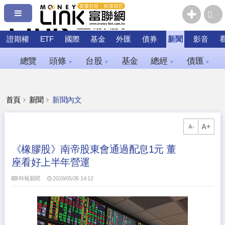
證期權
ETF
國際
基金
外匯
債券
新聞
影音
總覽
頭條
台股
基金
總經
債匯
▼
▼
▼
▼
首頁
新聞
新聞內文
A+
A-
《橡膠股》南帝股東會通過配息1元 董
座看好上半年營運
時報新聞
2026/05/26 14:12