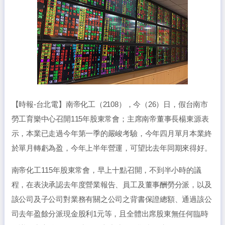
【時報-台北電】南帝化工（2108），今（26）日，假台南市
勞工育樂中心召開115年股東常會；主席南帝董事長楊東源表
示，本業已走過今年第一季的嚴峻考驗，今年四月單月本業終
於單月轉虧為盈，今年上半年營運，可望比去年同期來得好。
南帝化工115年股東常會，早上十點召開，不到半小時的議
程，在表決承認去年度營業報告、員工及董事酬勞分派，以及
該公司及子公司對業務有關之公司之背書保證總額、通過該公
司去年盈餘分派現金股利1元等，且全體出席股東無任何臨時