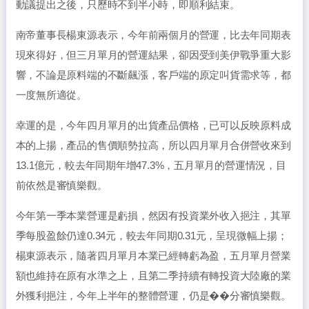
動議提出之後，只歷時不到半小時，即順利結束。
南帝董事長楊東源表示，今年前兩個月的營運，比去年同期表
現來得好，但三月單月的營運結果，卻因受到美伊戰爭重大影
響，不論是原料端的不斷飆漲，客戶端的原定叫貨需求等，都
一度無所適從。
幸運的是，今年四月單月的出貨產品價格，已可以反映原料成
本的上揚，產品的售價順勢拉高，所以四月單月合併營收來到
13.1億元，較去年同期年增47.3%，五月單月的營運情況，目
前依然是審慎樂觀。
今年第一季本業營運是虧損，然因有投資業外收入挹注，其單
季每股盈餘仍達0.34元，較去年同期0.31元，呈現微幅上揚；
楊東源表示，隨著四月單月本業已經轉虧為盈，五月單月營業
額也維持在原有水準之上，且第二季持續有轉投資大陸廠的業
外獲利挹注，今年上半年的整體營運，仍是��分審慎樂觀。