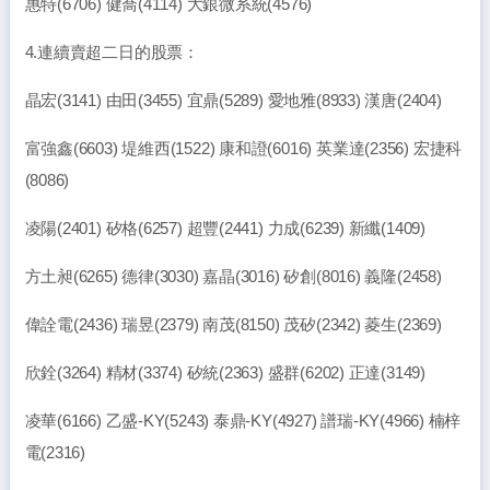
惠特(6706) 健喬(4114) 大銀微系統(4576)
4.連續賣超二日的股票：
晶宏(3141) 由田(3455) 宜鼎(5289) 愛地雅(8933) 漢唐(2404)
富強鑫(6603) 堤維西(1522) 康和證(6016) 英業達(2356) 宏捷科
(8086)
凌陽(2401) 矽格(6257) 超豐(2441) 力成(6239) 新纖(1409)
方土昶(6265) 德律(3030) 嘉晶(3016) 矽創(8016) 義隆(2458)
偉詮電(2436) 瑞昱(2379) 南茂(8150) 茂矽(2342) 菱生(2369)
欣銓(3264) 精材(3374) 矽統(2363) 盛群(6202) 正達(3149)
凌華(6166) 乙盛-KY(5243) 泰鼎-KY(4927) 譜瑞-KY(4966) 楠梓
電(2316)