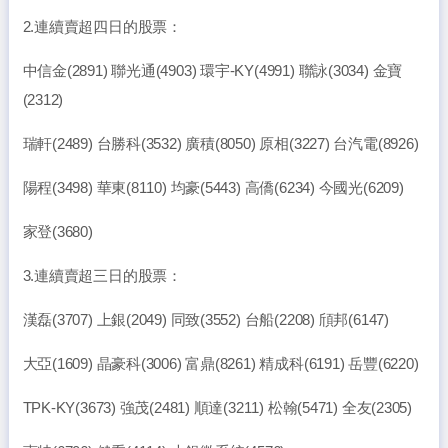
2.連續賣超四日的股票：
中信金(2891) 聯光通(4903) 環宇-KY(4991) 聯詠(3034) 金寶
(2312)
瑞軒(2489) 台勝科(3532) 廣積(8050) 原相(3227) 台汽電(8926)
陽程(3498) 華東(8110) 均豪(5443) 高僑(6234) 今國光(6209)
家登(3680)
3.連續賣超三日的股票：
漢磊(3707) 上銀(2049) 同致(3552) 台船(2208) 頎邦(6147)
大亞(1609) 晶豪科(3006) 富鼎(8261) 精成科(6191) 岳豐(6220)
TPK-KY(3673) 強茂(2481) 順達(3211) 松翰(5471) 全友(2305)