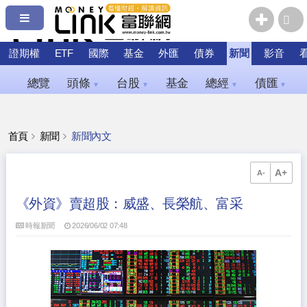
證期權
ETF
國際
基金
外匯
債券
新聞
影音
總覽
頭條
台股
基金
總經
債匯
▼
▼
▼
▼
首頁
新聞
新聞內文
A+
A-
《外資》賣超股：威盛、長榮航、富采
時報新聞
2026/06/02 07:48