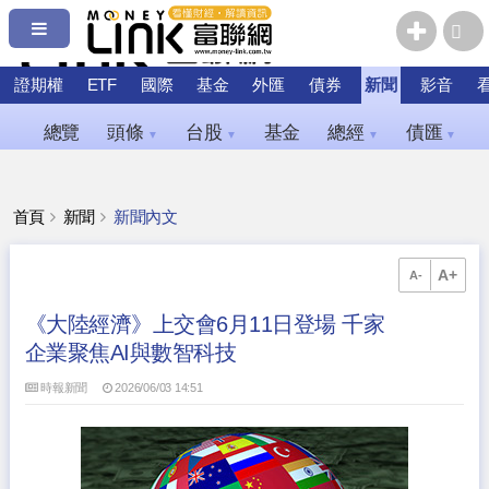
證期權
ETF
國際
基金
外匯
債券
新聞
影音
總覽
頭條
台股
基金
總經
債匯
▼
▼
▼
▼
首頁
新聞
新聞內文
A+
A-
《大陸經濟》上交會6月11日登場 千家
企業聚焦AI與數智科技
時報新聞
2026/06/03 14:51