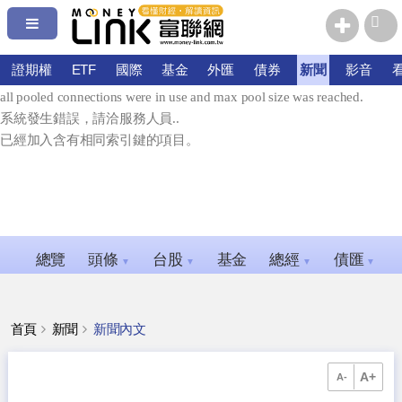
系統發生錯誤，請洽服務人員.
error connecting: Timeout expired. The timeout period elapsed prior to
證期權
ETF
國際
基金
外匯
債券
新聞
影音
obtaining a connection from the pool. This may have occurred because
all pooled connections were in use and max pool size was reached.
系統發生錯誤，請洽服務人員..
已經加入含有相同索引鍵的項目。
總覽
頭條
台股
基金
總經
債匯
▼
▼
▼
▼
首頁
新聞
新聞內文
A+
A-