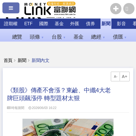
證期權
ETF
國際
基金
外匯
債券
新聞
影音
總覽
頭條
台股
基金
總經
債匯
▼
▼
▼
▼
首頁
新聞
新聞內文
A+
A-
《類股》傳產不會漲？東鹼、中纖4大老
牌巨頭飆漲停 轉型題材太狠
時報新聞
2026/06/03 16:22