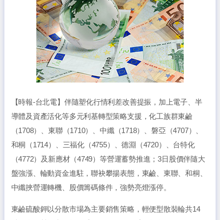
【時報-台北電】伴隨塑化行情利差改善提振，加上電子、半
導體及資產活化等多元利基轉型策略支援，化工族群東鹼
（1708）、東聯（1710）、中纖（1718）、磐亞（4707）、
和桐（1714）、三福化（4755）、德淵（4720）、台特化
（4772）及新應材（4749）等營運蓄勢推進；3日股價伴隨大
盤強漲、輪動資金進駐，聯袂攀揚表態，東鹼、東聯、和桐、
中纖挾營運轉機、股價籌碼條件，強勢亮燈漲停。
東鹼硫酸鉀以分散市場為主要銷售策略，輕便型散裝輪共14