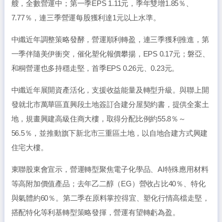
艘，全數營運中；第一季EPS 1.11元，季年雙增1.85％、
7.77％，連三季營運每股獲利達1元以上水準。
中纖近年調整策略發酵，營運順利轉盈，連三季獲利推進，第
一季伴隨美伊衝突，催化塑化報價攀揚，EPS 0.17元；磐亞、
和桐營運也多持穩走堅，首季EPS 0.26元、0.23元。
中纖近年展開資產活化，支援收益能量及轉型升級。與聯上開
發就北市萬華區直興段土地簽訂合建分屋契約書，提供全案土
地，規畫興建高級住商大樓，取得分配比例約55.8％～
56.5％，並推動旗下新北市三重區土地，以自地合建方式興建
住宅大樓。
東聯股東會宣示，營運轉型聚焦電子化學品、AI特殊應用材料
等高附加價值產品；去年乙二醇（EG）營收占比40％、特化
與氣體約60％。第二季在原料掌控得宜、塑化行情高檔走堅，
搭配特化等利基轉型策略發揮，營運有望轉虧為盈。