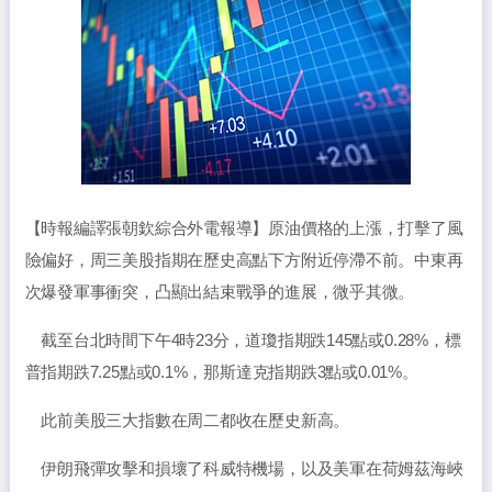
【時報編譯張朝欽綜合外電報導】原油價格的上漲，打擊了風
險偏好，周三美股指期在歷史高點下方附近停滯不前。中東再
次爆發軍事衝突，凸顯出結束戰爭的進展，微乎其微。
截至台北時間下午4時23分，道瓊指期跌145點或0.28%，標
普指期跌7.25點或0.1%，那斯達克指期跌3點或0.01%。
此前美股三大指數在周二都收在歷史新高。
伊朗飛彈攻擊和損壞了科威特機場，以及美軍在荷姆茲海峽