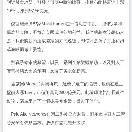
附近發動攻擊，引發了供應中斷的擔憂，推動布蘭特原油上漲
1.6%，來到97.56美元。
傑富瑞經濟學家Mohit Kumar在一份報告中說，回到戰爭和
轟炸的道路，不符合美國或伊朗的利益。我們的基本設想仍然
是：我們將朝向達成協定的方向邁進，即使只是為了打通荷姆
茲海峽而做出妥協。
對戰爭結束的希望，以及一系列企業樂觀業績，以及對人工
智慧持續支出的預期，支撐了美股創新高。
邁威爾(Marvell)再接再厲，延續了週二的漲勢，股價在週三
盤前大漲15%，市值衝高到2900億美元。此前輝達執行長黃仁
勳說，邁威爾是下一個兆美元企業，激勵了信心。
Palo Alto Networks在週二盤後公布財報，顯示市場對人工智
慧安全有強勁需求。股價在盤前先升後跌。