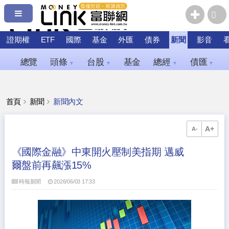
證期權
ETF
國際
基金
外匯
債券
新聞
影音
總覽
頭條
台股
基金
總經
債匯
▼
▼
▼
▼
首頁
新聞
新聞內文
A+
A-
《國際金融》中東開火壓制美指期 邁威
爾盤前再飆漲15%
時報新聞
2026/06/03 17:33