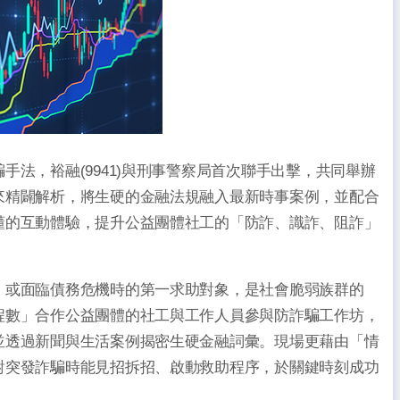
法，裕融(9941)與刑事警察局首次聯手出擊，共同舉辦
來精闢解析，將生硬的金融法規融入最新時事案例，並配合
懂的互動體驗，提升公益團體社工的「防詐、識詐、阻詐」
或面臨債務危機時的第一求助對象，是社會脆弱族群的
程數」合作公益團體的社工與工作人員參與防詐騙工作坊，
並透過新聞與生活案例揭密生硬金融詞彙。現場更藉由「情
對突發詐騙時能見招拆招、啟動救助程序，於關鍵時刻成功