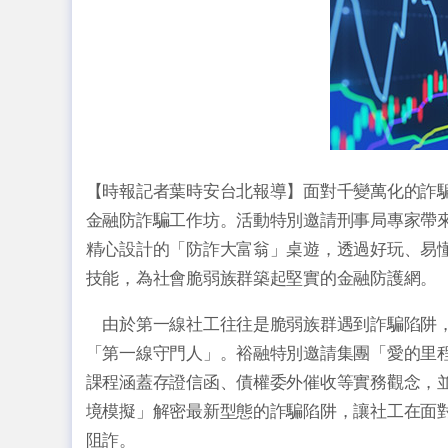
【時報記者葉時安台北報導】面對千變萬化的詐騙手
金融防詐騙工作坊。活動特別邀請刑事局專家帶
精心設計的「防詐大富翁」桌遊，透過好玩、易
技能，為社會脆弱族群築起堅實的金融防護網。
由於第一線社工往往是脆弱族群遇到詐騙陷阱，
「第一線守門人」。裕融特別邀請集團「愛的里
課程涵蓋存證信函、債權委外催收等實務觀念，
境模擬」解密最新型態的詐騙陷阱，讓社工在面
阻詐。