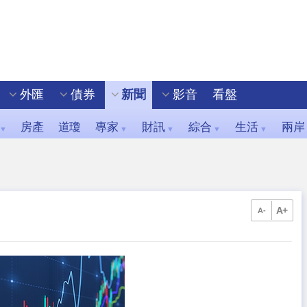
外匯
債券
新聞
影音
看盤
房產
道瓊
專家
財訊
綜合
生活
兩岸
▼
▼
▼
▼
▼
A+
A-