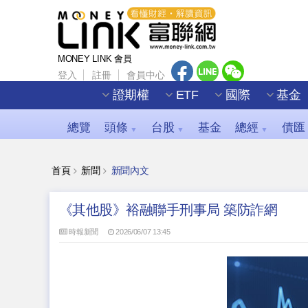
MONEY LINK 會員
登入
註冊
會員中心
證期權
ETF
國際
基金
總覽
頭條
台股
基金
總經
債匯
▼
▼
▼
首頁
新聞
新聞內文
《其他股》裕融聯手刑事局 築防詐網
時報新聞
2026/06/07 13:45