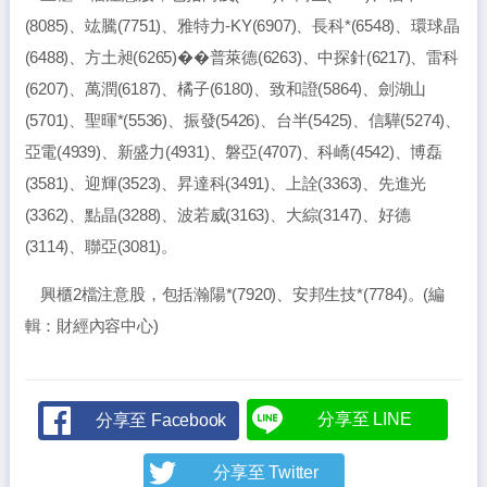
(8085)、竑騰(7751)、雅特力-KY(6907)、長科*(6548)、環球晶
(6488)、方土昶(6265)��普萊德(6263)、中探針(6217)、雷科
(6207)、萬潤(6187)、橘子(6180)、致和證(5864)、劍湖山
(5701)、聖暉*(5536)、振發(5426)、台半(5425)、信驊(5274)、
亞電(4939)、新盛力(4931)、磐亞(4707)、科嶠(4542)、博磊
(3581)、迎輝(3523)、昇達科(3491)、上詮(3363)、先進光
(3362)、點晶(3288)、波若威(3163)、大綜(3147)、好德
(3114)、聯亞(3081)。
興櫃2檔注意股，包括瀚陽*(7920)、安邦生技*(7784)。(編
輯：財經內容中心)
分享至 LINE
分享至 Facebook
分享至 Twitter