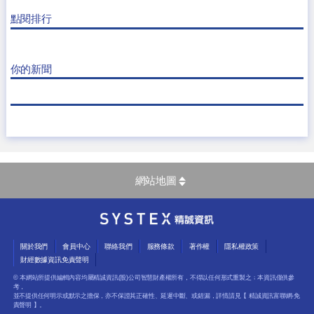
點閱排行
你的新聞
網站地圖
關於我們
會員中心
聯絡我們
服務條款
著作權
隱私權政策
財經數據資訊免責聲明
© 本網站所提供編輯內容均屬精誠資訊(股)公司智慧財產權所有，不得以任何形式重製之﹔本資訊僅供參
考，
並不提供任何明示或默示之擔保，亦不保證其正確性、延遲中斷、或錯漏，詳情請見【
精誠資訊富聯網-免
責聲明
】。