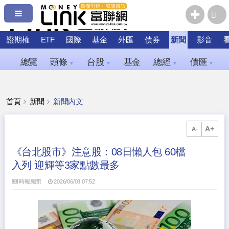
證期權
ETF
國際
基金
外匯
債券
新聞
影音
總覽
頭條
台股
基金
總經
債匯
▼
▼
▼
▼
首頁
新聞
新聞內文
A+
A-
《台北股市》注意股：08日懶人包 60檔
入列 迎輝等3家點數最多
時報新聞
2026/06/08 07:52