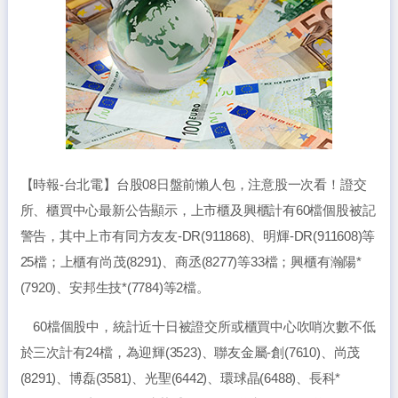
【時報-台北電】台股08日盤前懶人包，注意股一次看！證交
所、櫃買中心最新公告顯示，上市櫃及興櫃計有60檔個股被記
警告，其中上市有同方友友-DR(911868)、明輝-DR(911608)等
25檔；上櫃有尚茂(8291)、商丞(8277)等33檔；興櫃有瀚陽*
(7920)、安邦生技*(7784)等2檔。
60檔個股中，統計近十日被證交所或櫃買中心吹哨次數不低
於三次計有24檔，為迎輝(3523)、聯友金屬-創(7610)、尚茂
(8291)、博磊(3581)、光聖(6442)、環球晶(6488)、長科*