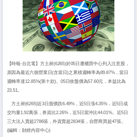
【時報-台北電】方土昶(6265)於05日遭櫃買中心列入注意股，
原因為最近六個營業日(含當日)之累積週轉率為89.87%，當日
週轉率達12.85%(第十款)。05日收盤價為57.60元，本益比為
23.51。
方土昶(6265)近3日股價跌6.49%，近5日漲4.35%，近5日成
交均量1.92萬張，券資比2.26%，近5日當沖比44.01%。近5日
三大法人賣超2786張，外資賣超2834張，自營商買超47張。
(編輯：財經內容中心)