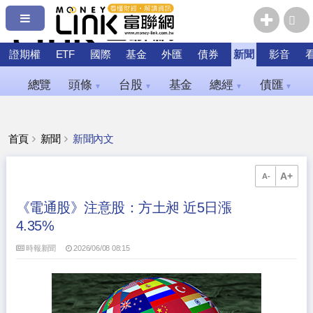
證期權
ETF
國際
基金
外匯
債券
新聞
影音
總覽
頭條
台股
基金
總經
債匯
▼
▼
▼
▼
首頁
新聞
新聞內文
A+
A-
《電通股》注意股：方土昶 近5日漲
4.35%
時報新聞
2026/06/08 08:15