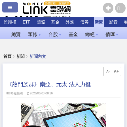
證期權
ETF
國際
基金
外匯
債券
新聞
影音
總覽
頭條
台股
基金
總經
債匯
▼
▼
▼
▼
首頁
新聞
新聞內文
A+
A-
《熱門族群》南亞、元太 法人力挺
時報新聞
2026/06/08 08:16