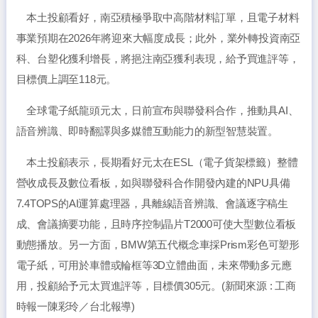
本土投顧看好，南亞積極爭取中高階材料訂單，且電子材料
事業預期在2026年將迎來大幅度成長；此外，業外轉投資南亞
科、台塑化獲利增長，將挹注南亞獲利表現，給予買進評等，
目標價上調至118元。
全球電子紙龍頭元太，日前宣布與聯發科合作，推動具AI、
語音辨識、即時翻譯與多媒體互動能力的新型智慧裝置。
本土投顧表示，長期看好元太在ESL（電子貨架標籤）整體
營收成長及數位看板，如與聯發科合作開發內建的NPU具備
7.4TOPS的AI運算處理器，具離線語音辨識、會議逐字稿生
成、會議摘要功能，且時序控制晶片T2000可使大型數位看板
動態播放。另一方面，BMW第五代概念車採Prism彩色可塑形
電子紙，可用於車體或輪框等3D立體曲面，未來帶動多元應
用，投顧給予元太買進評等，目標價305元。(新聞來源 : 工商
時報一陳彩玲／台北報導)