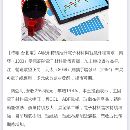
【時報-台北電】AI浪潮持續推升電子材料與智慧終端需求，南
亞（1303）受惠高階電子材料量價齊揚，加上轉投資收益挹
注，營運展望正向；元太（8069）則攜手聯發科（2454）布局
AI電子紙應用，多元成長題材發酵，後市可期。
南亞4月營收276.8億元，年增19.4％。本土投顧表示，主因
電子材料需求暢旺，且CCL、ABF載板、玻纖布等產品，銷售
動能強勁，價量持續放大；展望第二季，電子材料需求持續增
強，目前環氧樹脂、玻纖絲、玻纖布產能近滿載，營收占比預
期將增加。