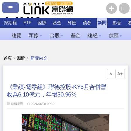
證期權
ETF
國際
基金
外匯
債券
新聞
影音
總覽
頭條
台股
基金
總經
債匯
▼
▼
▼
▼
首頁
新聞
新聞內文
A+
A-
《業績-電零組》聯德控股-KY5月合併營
收為6.10億元，年增30.96%
時報新聞
2026/06/08 09:19