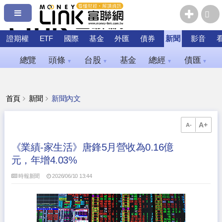
證期權
ETF
國際
基金
外匯
債券
新聞
影音
總覽
頭條
台股
基金
總經
債匯
▼
▼
▼
▼
首頁
新聞
新聞內文
A+
A-
《業績-家生活》唐鋒5月營收為0.16億
元，年增4.03%
時報新聞
2026/06/10 13:44