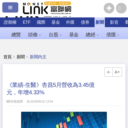
證期權
ETF
國際
基金
外匯
債券
新聞
影音
總覽
頭條
台股
基金
總經
債匯
▼
▼
▼
▼
首頁
新聞
新聞內文
A+
A-
《業績-生醫》杏昌5月營收為3.45億
元，年增4.33%
時報新聞
2026/06/10 13:44