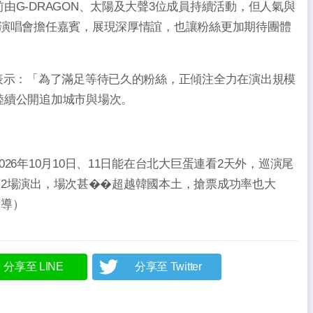
G-DRAGON、太陽及大聲3位成員持續活動，但人氣與
人演唱會擔任嘉賓，展現深厚情誼，也讓粉絲更加期待團體
表示：「為了滿足等待已久的粉絲，正傾注全力在演出規模
陸續公開追加城市與場次。
6年10月10日、11日能在台北大巨蛋連看2天外，巡演尾
育場的2場演出，場次甚��超越韓國本土，搶票成功率也大
報導）
分享至 LINE
分享至 Twitter