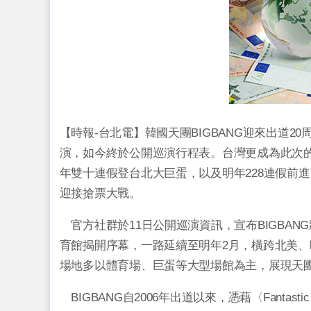
【時報-台北電】韓國天團BIGBANG迎來出道
演，如今終於公開巡演行程表。台灣更成為此次
年雙十連假登台北大巨蛋，以及明年228連假前進
迎接搶票大戰。
官方社群於11日公開巡演資訊，宣布BIGBAN
育館揭開序幕，一路延續至明年2月，橫跨北美、
場地多以體育場、巨蛋等大型場館為主，展現天
BIGBANG自2006年出道以來，憑藉〈Fantasti