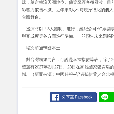
球，奠定韓流天團地位。儘管歷經各種風波，目前由
影響力依舊不減。近年來3人不時現身彼此的個
合體舞台。
巡演將以「3人體制」進行，經紀公司YG娛樂
與完成度等各方面進行準備。」並預告未來還將
場次超過韓國本土
對台灣粉絲而言，可說是幸福指數爆表，除了202
聲還有2027年2月27日、28日在高雄國家體
增。（新聞來源：中國時報─記者孫伊萱／台北
分享至 Facebook