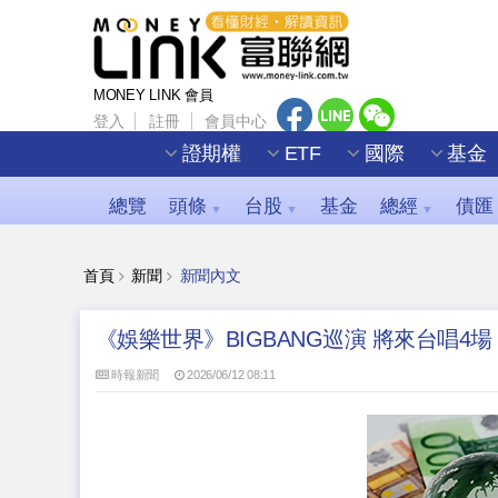
MONEY LINK 會員
登入
註冊
會員中心
證期權
ETF
國際
基金
總覽
頭條
台股
基金
總經
債匯
▼
▼
▼
首頁
新聞
新聞內文
《娛樂世界》BIGBANG巡演 將來台唱4場
時報新聞
2026/06/12 08:11