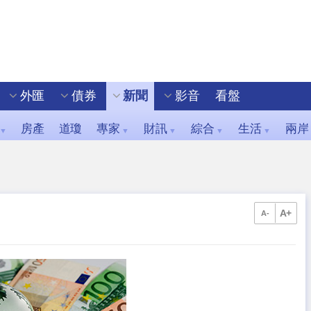
外匯
債券
新聞
影音
看盤
房產
道瓊
專家
財訊
綜合
生活
兩岸
▼
▼
▼
▼
▼
A+
A-