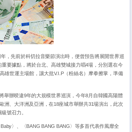
20周年，先前於科切拉音樂節演出時，便曾預告將展開世界巡
的重要據點，將於台北、高雄雙城接力唱4場，分別選在今
高雄世運主場館，讓大批V.I.P（粉絲名）摩拳擦掌，準備
G將舉辦暌違9年的大規模世界巡演，今年8月自韓國高陽體
歐洲、大洋洲及亞洲，在18座城市舉辦共31場演出，此次
團級號召力。
c Baby〉、〈BANG BANG BANG〉等多首代表作風靡全