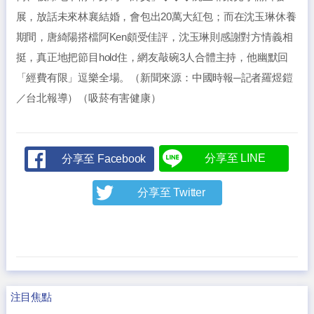
展，放話未來林襄結婚，會包出20萬大紅包；而在沈玉琳休養
期間，唐綺陽搭檔阿Ken頗受佳評，沈玉琳則感謝對方情義相
挺，真正地把節目hold住，網友敲碗3人合體主持，他幽默回
「經費有限」逗樂全場。（新聞來源：中國時報─記者羅煜鎧
／台北報導）（吸菸有害健康）
分享至 LINE
分享至 Facebook
分享至 Twitter
注目焦點