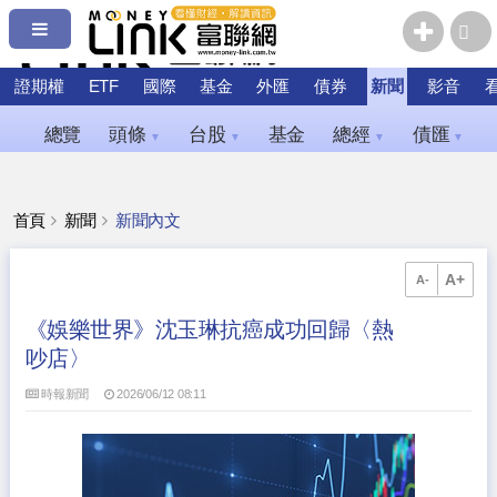
證期權
ETF
國際
基金
外匯
債券
新聞
影音
總覽
頭條
台股
基金
總經
債匯
▼
▼
▼
▼
首頁
新聞
新聞內文
A+
A-
《娛樂世界》沈玉琳抗癌成功回歸〈熱
吵店〉
時報新聞
2026/06/12 08:11