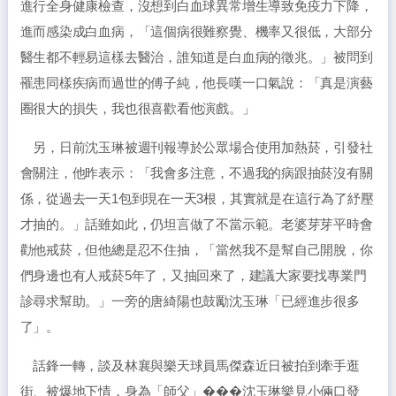
進行全身健康檢查，沒想到白血球異常增生導致免疫力下降，
進而感染成白血病，「這個病很難察覺、機率又很低，大部分
醫生都不輕易這樣去醫治，誰知道是白血病的徵兆。」被問到
罹患同樣疾病而過世的傅子純，他長嘆一口氣說：「真是演藝
圈很大的損失，我也很喜歡看他演戲。」
另，日前沈玉琳被週刊報導於公眾場合使用加熱菸，引發社
會關注，他昨表示：「我會多注意，不過我的病跟抽菸沒有關
係，從過去一天1包到現在一天3根，其實就是在這行為了紓壓
才抽的。」話雖如此，仍坦言做了不當示範。老婆芽芽平時會
勸他戒菸，但他總是忍不住抽，「當然我不是幫自己開脫，你
們身邊也有人戒菸5年了，又抽回來了，建議大家要找專業門
診尋求幫助。」一旁的唐綺陽也鼓勵沈玉琳「已經進步很多
了」。
話鋒一轉，談及林襄與樂天球員馬傑森近日被拍到牽手逛
街、被爆地下情，身為「師父」���沈玉琳樂見小倆口發