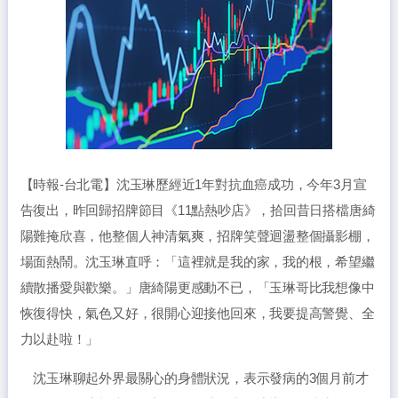
【時報-台北電】沈玉琳歷經近1年對抗血癌成功，今年3月宣
告復出，昨回歸招牌節目《11點熱吵店》，拾回昔日搭檔唐綺
陽難掩欣喜，他整個人神清氣爽，招牌笑聲迴盪整個攝影棚，
場面熱鬧。沈玉琳直呼：「這裡就是我的家，我的根，希望繼
續散播愛與歡樂。」唐綺陽更感動不已，「玉琳哥比我想像中
恢復得快，氣色又好，很開心迎接他回來，我要提高警覺、全
力以赴啦！」
沈玉琳聊起外界最關心的身體狀況，表示發病的3個月前才