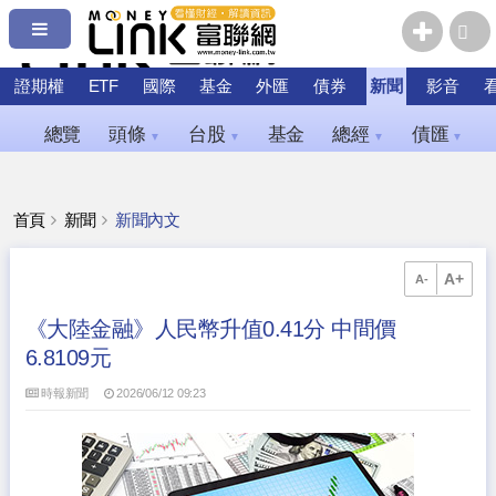
證期權
ETF
國際
基金
外匯
債券
新聞
影音
總覽
頭條
台股
基金
總經
債匯
▼
▼
▼
▼
首頁
新聞
新聞內文
A+
A-
《大陸金融》人民幣升值0.41分 中間價
6.8109元
時報新聞
2026/06/12 09:23