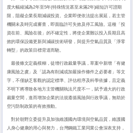
度大幅縮減為2年至5年(特殊情況甚至未滿2年)縮短許可證期
限，阻礙企業長期減碳投資。企業即便依法提出展延，若主管
機關未及時完成審查，即面臨許可失效及停工風險。這種「投
資在前、風險在後」的不確定性，將使企業難以投入長期且高
效的環保設備更新與減碳技術研發，與提升空氣品質及「淨零
轉型」的政策目標背道而馳。
最後條文定義模糊，徒增行政裁量爭議，草案中新增「有健
康風險之虞」及「認為有削減或加嚴操作條件之必要者」等文
字，不僅缺乏客觀的認定標準、評估程序及科學依據，且定義
不明下將導致各地方主管機關執法尺度不一，賦予過大的行政
裁量空間，進而增加企業的法規遵循風險與行政爭議，無助於
空污防制政策的有效推動。
對於朝野立委提升及加強維護國內環境與空氣品質，維護國
人身心健康的用心與努力，台灣鋼鐵工業同業公會深表支持，