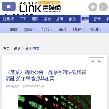
證期權
ETF
國際
基金
外匯
債券
新聞
影音
總覽
頭條
台股
基金
總經
債匯
▼
▼
▼
▼
首頁
新聞
新聞內文
A+
A-
《產業》鋼鐵公會：憂修空污法致權責
混亂 恐衝擊能源與產業
時報新聞
2026/06/12 09:44