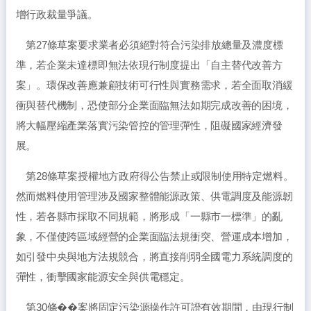
增行政裁量爭議。
第27條草案要求業者必須絕對符合污染排放總量及濃度標
準，若企業未達標即無法依現行制度提出「自主替代改善方
案」。環保改善應兼顧技術可行性與實務需求，若全面取消緩
衝與替代機制，恐使部分企業面臨無法如期完成改善的困境，
將大幅壓縮產業落實污染管控的管理彈性，阻礙國家經濟發
展。
第28條草案授權地方政府得公告禁止或限制使用特定燃料。
然而燃料使用管理涉及國家整體能源政策、供電調度及能源韌
性，若各縣市採取不同規範，將形成「一縣市一標準」的亂
象，不僅使跨區域經營的企業面臨法規衝突、營運成本增加，
如引發中央與地方法規競合，將直接削弱全國電力系統調度的
彈性，衝擊國家能源安全與供電穩定。
第30條��案將固定污染源操作許可證有效期間，由現行制