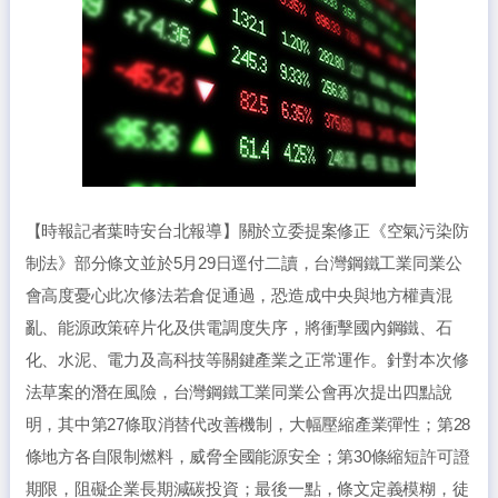
【時報記者葉時安台北報導】關於立委提案修正《空氣污染防
制法》部分條文並於5月29日逕付二讀，台灣鋼鐵工業同業公
會高度憂心此次修法若倉促通過，恐造成中央與地方權責混
亂、能源政策碎片化及供電調度失序，將衝擊國內鋼鐵、石
化、水泥、電力及高科技等關鍵產業之正常運作。針對本次修
法草案的潛在風險，台灣鋼鐵工業同業公會再次提出四點說
明，其中第27條取消替代改善機制，大幅壓縮產業彈性；第28
條地方各自限制燃料，威脅全國能源安全；第30條縮短許可證
期限，阻礙企業長期減碳投資；最後一點，條文定義模糊，徒