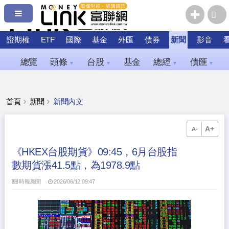
證期權
ETF
國際
基金
外匯
債券
新聞
影音
總覽
頭條
台股
基金
總經
債匯
▼
▼
▼
▼
首頁
新聞
新聞內文
A+
A-
《HKEX台股期貨》09:45，6月台股指
數期貨漲41.5點，為1978.9點
時報新聞
2026/06/12 09:47