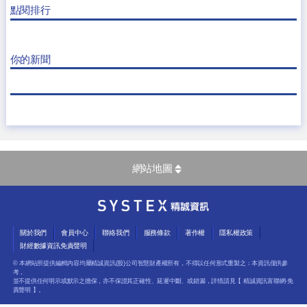
點閱排行
你的新聞
網站地圖
關於我們
會員中心
聯絡我們
服務條款
著作權
隱私權政策
財經數據資訊免責聲明
© 本網站所提供編輯內容均屬精誠資訊(股)公司智慧財產權所有，不得以任何形式重製之﹔本資訊僅供參
考，
並不提供任何明示或默示之擔保，亦不保證其正確性、延遲中斷、或錯漏，詳情請見【
精誠資訊富聯網-免
責聲明
】。