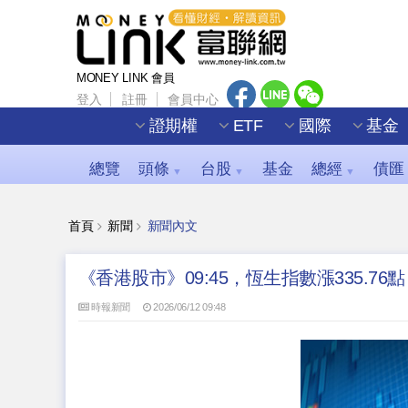
MONEY LINK 會員
登入
註冊
會員中心
證期權
ETF
國際
基金
總覽
頭條
台股
基金
總經
債匯
▼
▼
▼
首頁
新聞
新聞內文
《香港股市》09:45，恆生指數漲335.76點，
時報新聞
2026/06/12 09:48