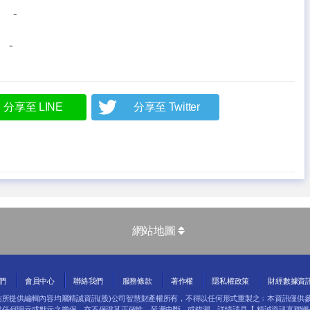
 -
-
分享至 LINE
分享至 Twitter
網站地圖
們
會員中心
聯絡我們
服務條款
著作權
隱私權政策
財經數據資
網站所提供編輯內容均屬精誠資訊(股)公司智慧財產權所有，不得以任何形式重製之﹔本資訊僅供
供任何明示或默示之擔保，亦不保證其正確性、延遲中斷、或錯漏，詳情請見【
精誠資訊富聯網