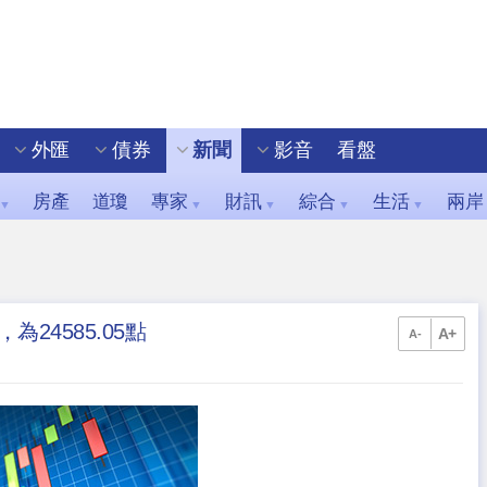
外匯
債券
新聞
影音
看盤
房產
道瓊
專家
財訊
綜合
生活
兩岸
▼
▼
▼
▼
▼
為24585.05點
A+
A-