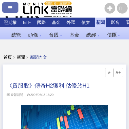
證期權
ETF
國際
基金
外匯
債券
新聞
影音
總覽
頭條
台股
基金
總經
債匯
▼
▼
▼
▼
首頁
新聞
新聞內文
A+
A-
《資服股》傳奇H2獲利 估優於H1
時報新聞
2026/06/13 16:20