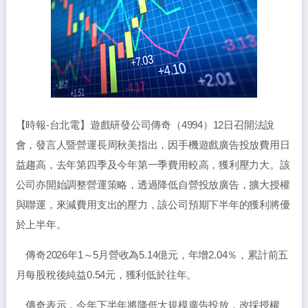
【時報-台北電】遊戲研發公司傳奇（4994）12日召開法說
會，發言人暨營運長周秋美指出，因手機遊戲廣告投放費用日
益趨高，去年第四季及今年第一季費用較高，獲利壓力大。該
公司亦開始調整營運策略，透過降低自營投放廣告，擴大授權
與聯運，來減費用支出的壓力，該公司預期下半年的獲利將優
於上半年。
傳奇2026年1～5月營收為5.14億元，年增2.04％，累計前五
月每股稅後純益0.54元，獲利低於往年。
傳奇表示，今年下半年將降低大規模廣告投放，改採授權、