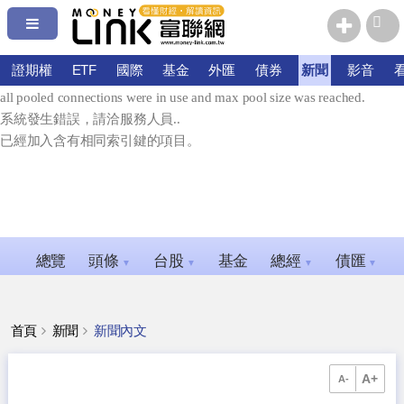
系統發生錯誤，請洽服務人員.
error connecting: Timeout expired. The timeout period elapsed prior to
證期權
ETF
國際
基金
外匯
債券
新聞
影音
obtaining a connection from the pool. This may have occurred because
all pooled connections were in use and max pool size was reached.
系統發生錯誤，請洽服務人員..
已經加入含有相同索引鍵的項目。
總覽
頭條
台股
基金
總經
債匯
▼
▼
▼
▼
首頁
新聞
新聞內文
A+
A-