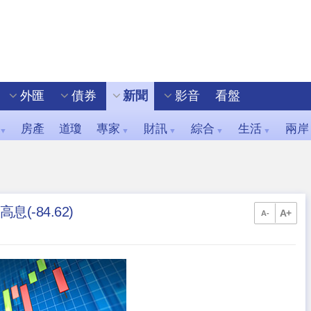
外匯
債券
新聞
影音
看盤
房產
道瓊
專家
財訊
綜合
生活
兩岸
▼
▼
▼
▼
▼
(-84.62)
A+
A-