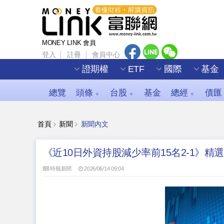
MONEY LINK 會員
登入
註冊
會員中心
證期權
ETF
國際
基金
總覽
頭條
台股
基金
總經
債匯
▼
▼
▼
首頁
新聞
新聞內文
《近10日外資持股減少率前15名2-1》精選高息
時報新聞
2026/06/14 09:04