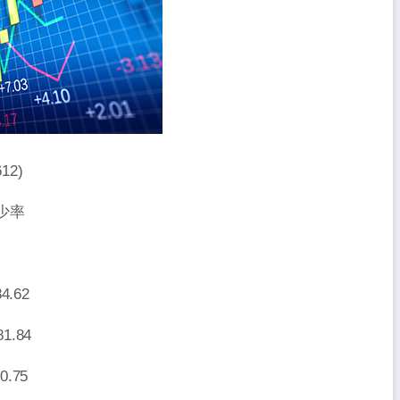
12)
減少率
持股
.62
.84
75