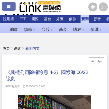
證期權
ETF
國際
基金
外匯
債券
新聞
影音
總覽
頭條
台股
基金
總經
債匯
▼
▼
▼
▼
首頁
新聞
新聞內文
A+
A-
《興櫃公司除權除息 4-2》國際海 06/22
除息
時報新聞
2026/06/14 09:05