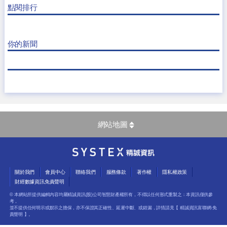
點閱排行
你的新聞
網站地圖
關於我們
會員中心
聯絡我們
服務條款
著作權
隱私權政策
財經數據資訊免責聲明
© 本網站所提供編輯內容均屬精誠資訊(股)公司智慧財產權所有，不得以任何形式重製之﹔本資訊僅供參
考，
並不提供任何明示或默示之擔保，亦不保證其正確性、延遲中斷、或錯漏，詳情請見【
精誠資訊富聯網-免
責聲明
】。