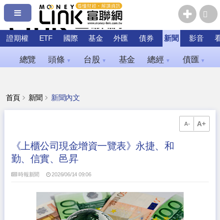
證期權
ETF
國際
基金
外匯
債券
新聞
影音
總覽
頭條
台股
基金
總經
債匯
▼
▼
▼
▼
首頁
新聞
新聞內文
A+
A-
《上櫃公司現金增資一覽表》永捷、和
勤、信實、邑昇
時報新聞
2026/06/14 09:06