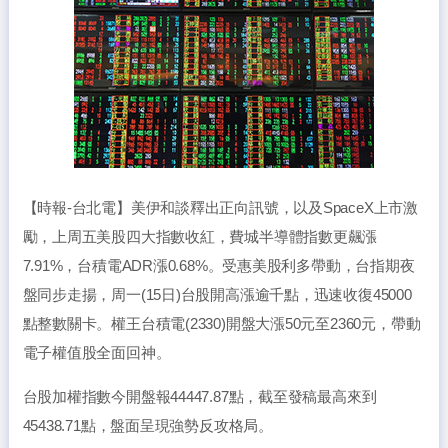
【時報-台北電】美伊和談釋出正向訊號，以及SpaceX上市激
勵，上周五美股四大指數收紅，費城半導體指數更飆漲
7.91%，台積電ADR漲0.68%。受惠美股利多帶動，台指期夜
盤同步走揚，周一(15日)台股開高漲逾千點，迅速收復45000
點整數關卡。權王台積電(2330)開盤大漲50元至2360元，帶動
電子權值股全面回神。
台股加權指數今開盤報44447.87點，截至發稿最高來到
45438.71點，盤面呈現強勢反攻格局。