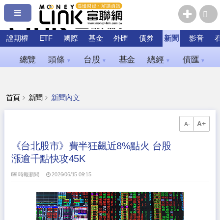
證期權
ETF
國際
基金
外匯
債券
新聞
影音
總覽
頭條
台股
基金
總經
債匯
▼
▼
▼
▼
首頁
新聞
新聞內文
A+
A-
《台北股市》費半狂飆近8%點火 台股
漲逾千點快攻45K
時報新聞
2026/06/15 09:15