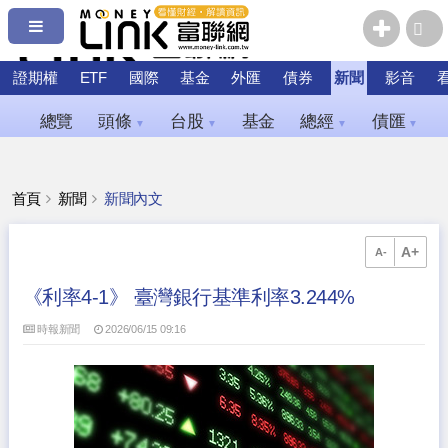
證期權
ETF
國際
基金
外匯
債券
新聞
影音
總覽
頭條
台股
基金
總經
債匯
▼
▼
▼
▼
首頁
新聞
新聞內文
A+
A-
《利率4-1》 臺灣銀行基準利率3.244%
時報新聞
2026/06/15 09:16