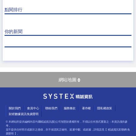
點閱排行
你的新聞
網站地圖
關於我們
會員中心
聯絡我們
服務條款
著作權
隱私權政策
財經數據資訊免責聲明
© 本網站所提供編輯內容均屬精誠資訊(股)公司智慧財產權所有，不得以任何形式重製之﹔本資訊僅供參
考，
並不提供任何明示或默示之擔保，亦不保證其正確性、延遲中斷、或錯漏，詳情請見【
精誠資訊富聯網-免
責聲明
】。