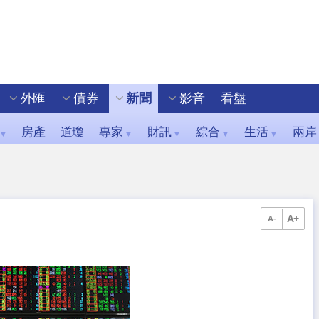
外匯
債券
新聞
影音
看盤
房產
道瓊
專家
財訊
綜合
生活
兩岸
▼
▼
▼
▼
▼
A+
A-