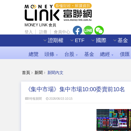
MONEY LINK 會員
登入
註冊
會員中心
證期權
ETF
國際
基金
總覽
頭條
台股
基金
總經
債匯
▼
▼
▼
首頁
新聞
新聞內文
《集中市場》集中市場10:00委賣前10名
時報新聞
2026/06/15 10:15