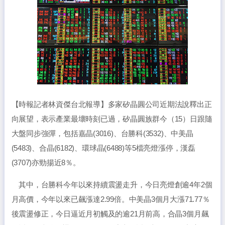
【時報記者林資傑台北報導】多家矽晶圓公司近期法說釋出正
向展望，表示產業最壞時刻已過，矽晶圓族群今（15）日跟隨
大盤同步強彈，包括嘉晶(3016)、台勝科(3532)、中美晶
(5483)、合晶(6182)、環球晶(6488)等5檔亮燈漲停，漢磊
(3707)亦勁揚近8％。
其中，台勝科今年以來持續震盪走升，今日亮燈創逾4年2個
月高價，今年以來已飆漲達2.99倍。中美晶3個月大漲71.77％
後震盪修正，今日逼近月初觸及的逾21月前高，合晶3個月飆