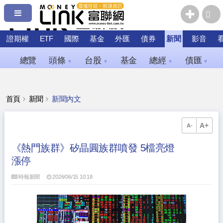
證期權
ETF
國際
基金
外匯
債券
新聞
影音
總覽
頭條
台股
基金
總經
債匯
▼
▼
▼
▼
首頁
新聞
新聞內文
A+
A-
《熱門族群》矽晶圓族群噴發 5檔亮燈
漲停
時報新聞
2026/06/15 10:18