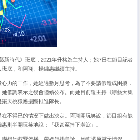
綜藝新時代》班底，2021年升格為主持人；她7日在節目記者
入班底，和阿翔、楊繡惠繼續主持。
心力的工作，她經過數月思考，為了不要請假造成困擾，
，她低調表示之後會陸續公布。而她目前還主持《綜藝大集
是樂天桃猿應援團推進隊長。
在不得已的情況下做出決定。阿翔開玩笑說，節目組有缺
繡惠則半開玩笑地說：「我甚至掉下老淚」。
，嚇得她趕緊停播、帶媽媽掛急診。她昨還原當天情況，