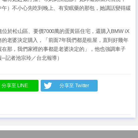
中午）不小心先吃到晚上、有安眠藥的那包，她講話變得緩
於松山區、要價7000萬的蛋黃區住宅，還購入BMW iX
務的老婆決定購入，「前面7年我們都是租屋，直到好幾年
買在那，我們家裡的事都是老婆決定的」，他也強調車子
報─記者池宗玲／台北報導）
分享至 LINE
分享至 Twitter