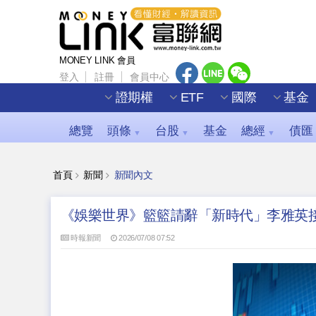
MONEY LINK 會員
登入
註冊
會員中心
證期權
ETF
國際
基金
總覽
頭條
台股
基金
總經
債匯
▼
▼
▼
首頁
新聞
新聞內文
《娛樂世界》籃籃請辭「新時代」李雅英
時報新聞
2026/07/08 07:52