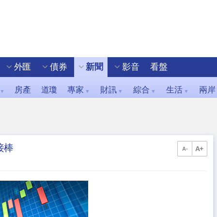
外匯
債券
新聞
影音
看盤
房產
道瓊
專家
財訊
綜合
生活
兩岸
▼
▼
▼
▼
▼
接棒
A+
A-