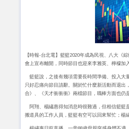
【時報-台北電】籃籃2020年成為民視、八大《
會上宣布離開，同時節目也迎來李雅英、檸檬加
籃籃說，之後有幾項需要長時間準備、投入大量
只好忍痛向節目請辭。關於忙什麼新活動而退出
合》、《天才衝衝衝》兩檔節目，職棒方面也仍
阿翔、楊繡惠得知消息時很難過，但相信籃籃是
搬道具的工作人員，籃籃有空可以回來幫忙；楊
楊繡惠日前直播，一旁88歲母親突感身體不適