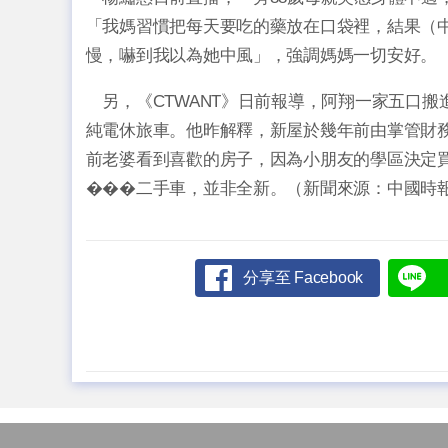
「我媽習慣把每天要吃的藥放在口袋裡，結果（
慢，嚇到我以為她中風」，強調媽媽一切安好。
另，《CTWANT》日前報導，阿翔一家五口搬進位
純電休旅車。他昨解釋，新屋於幾年前由掌管財
前老婆看到喜歡的房子，因為小朋友的學區決定
���二手車，並非全新。（新聞來源：中國時
分享至 Facebook