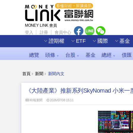
MONEY LINK 會員
登入
註冊
會員中心
證期權
ETF
國際
基金
總覽
頭條
台股
基金
總經
債匯
▼
▼
▼
首頁
新聞
新聞內文
《大陸產業》推新系列SkyNomad 小米一
時報新聞
2026/07/08 15:11