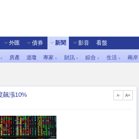
外匯
債券
新聞
影音
看盤
房產
道瓊
專家
財訊
綜合
生活
兩岸
▼
▼
▼
▼
▼
度飆漲10%
A+
A-