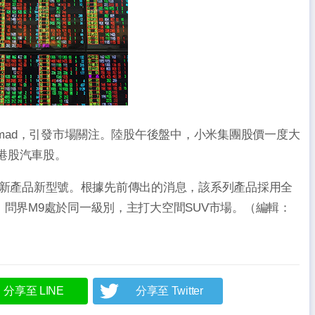
omad，引發市場關注。陸股午後盤中，小米集團股價一度大
先港股汽車股。
之後的新產品新型號。根據先前傳出的消息，該系列產品採用全
、問界M9處於同一級別，主打大空間SUV市場。（編輯：
分享至 LINE
分享至 Twitter