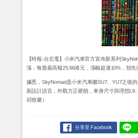
【時報-台北電】小米汽車官方宣布新系列SkyN
漲，每股最高報25.66港元，漲幅超過10%，領
據悉，SkyNomad是小米汽車繼SU7、YU7
新設計語言，外觀方正硬朗，車身尺寸與理想L9
邱致馨）
分享至 Facebook