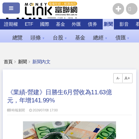
證期權
ETF
國際
基金
外匯
債券
新聞
影音
總覽
頭條
台股
基金
總經
債匯
▼
▼
▼
▼
首頁
新聞
新聞內文
A+
A-
《業績-營建》日勝生6月營收為11.63億
元，年增141.99%
時報新聞
2026/07/08 17:00