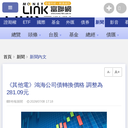
證期權
ETF
國際
基金
外匯
債券
新聞
影音
總覽
頭條
台股
基金
總經
債匯
▼
▼
▼
▼
首頁
新聞
新聞內文
A+
A-
《其他電》鴻海公司債轉換價格 調整為
281.09元
時報新聞
2026/07/08 17:18