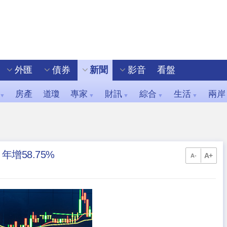
外匯
債券
新聞
影音
看盤
房產
道瓊
專家
財訊
綜合
生活
兩岸
▼
▼
▼
▼
▼
增58.75%
A+
A-