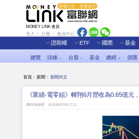
MONEY LINK 會員
登入
註冊
會員中心
證期權
ETF
國際
基金
總覽
頭條
台股
基金
總經
債匯
▼
▼
▼
首頁
新聞
新聞內文
《業績-電零組》幃翔6月營收為0.65億元，年
時報新聞
2026/07/08 17:21