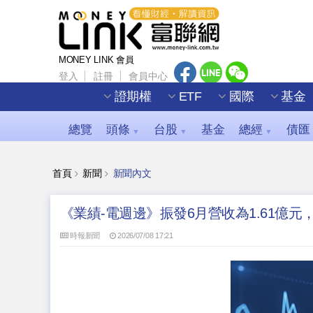
MONEY LINK 會員
登入
註冊
會員中心
證期權
ETF
國際
基金
總覽
頭條
台股
基金
總經
債匯
▼
▼
▼
首頁
新聞
新聞內文
《業績-電週邊》振發6月營收為1.61億元，年
時報新聞
2026/07/08 17:21