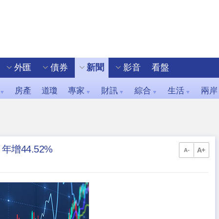
外匯
債券
新聞
影音
看盤
房產
道瓊
專家
財訊
綜合
生活
兩岸
▼
▼
▼
▼
▼
增44.52%
A+
A-