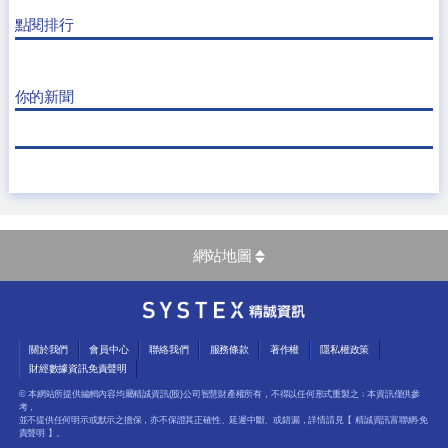
點閱排行
你的新聞
網站地圖
關於我們
會員中心
聯絡我們
服務條款
著作權
隱私權政策
財經數據資訊免責聲明
© 本網站所提供編輯內容均屬精誠資訊(股)公司智慧財產權所有，不得以任何形式重製之﹔本資訊僅供參
考，
並不提供任何明示或默示之擔保，亦不保證其正確性、延遲中斷、或錯漏，詳情請見【
精誠資訊富聯網-免
責聲明
】。