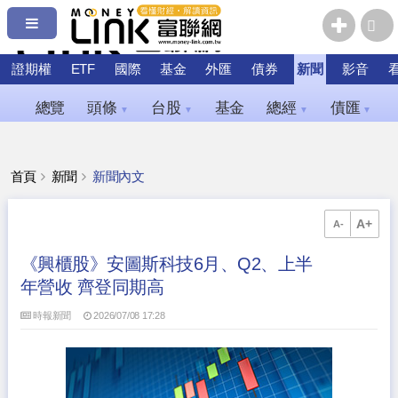
證期權
ETF
國際
基金
外匯
債券
新聞
影音
總覽
頭條
台股
基金
總經
債匯
▼
▼
▼
▼
首頁
新聞
新聞內文
A+
A-
《興櫃股》安圖斯科技6月、Q2、上半
年營收 齊登同期高
時報新聞
2026/07/08 17:28