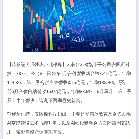
【時報記者張佳琪台北報導】宏碁(2353)旗下子公司安圖斯科
技（7875）今（8）日公布6月合併營收新台幣3.41億元，年增
124.3%；第二季合併自結營收8.15億元，年增132.9%。累計
前6月合併自結營收15.07億元，年增83.5%。6月單月、第二季
及上半年營收，皆創下同期歷史新高。
營運創佳績，安圖斯科技指出，主要是受惠於教育及企業市場
AI基礎建設需求持續升溫，以及AI軟硬體整合方案陸續開花結
果，帶動整體營運表現亮眼。