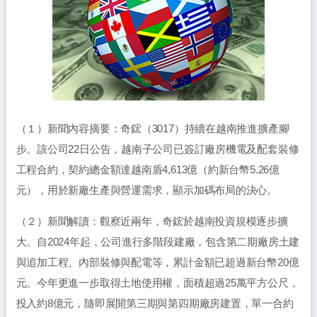
（１）新聞內容摘要：奇鋐（3017）持續在越南推進擴產腳
步。該公司22日公告，越南子公司已簽訂廠房機電及配套裝修
工程合約，契約總金額達越南盾4,613億（約新台幣5.26億
元），用於新廠生產與營運需求，顯示加碼布局的決心。
（２）新聞解讀：觀察近兩年，奇鋐於越南投資規模逐步擴
大。自2024年起，公司進行多階段建廠，包含第二期廠房土建
與追加工程、內部裝修與配電等，累計金額已超過新台幣20億
元。今年更進一步取得土地使用權，面積超過25萬平方公尺，
投入約8億元，隨即展開第三期與第四期廠房建置，單一合約