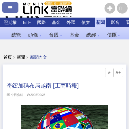
證期權
ETF
國際
基金
外匯
債券
新聞
影音
總覽
頭條
台股
基金
總經
債匯
▼
▼
▼
▼
首頁
新聞
新聞內文
A+
A-
奇鋐加碼布局越南 [工商時報]
今日焦點
2025/09/23