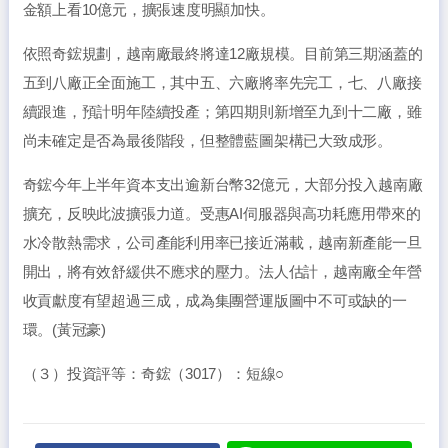
金額上看10億元，擴張速度明顯加快。
依照奇鋐規劃，越南廠最終將達12廠規模。目前第三期涵蓋的
五到八廠正全面施工，其中五、六廠將率先完工，七、八廠接
續跟進，預計明年陸續投產；第四期則新增至九到十二廠，雖
尚未確定是否為最後階段，但整體藍圖架構已大致成形。
奇鋐今年上半年資本支出逾新台幣32億元，大部分投入越南廠
擴充，反映此波擴張力道。受惠AI伺服器與高功耗應用帶來的
水冷散熱需求，公司產能利用率已接近滿載，越南新產能一旦
開出，將有效舒緩供不應求的壓力。法人估計，越南廠全年營
收貢獻度有望超過三成，成為集團營運版圖中不可或缺的一
環。(黃冠豪)
（３）投資評等：奇鋐（3017）：短線○