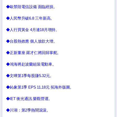
◆歐禁陸電信設備 面臨經損。
◆人民幣升破6.8 三年新高。
◆人行買黃金 4月連18月增持。
◆台股熱效應 個人放款大增。
◆正新董座 羅才仁將回歸掌舵。
◆鴻海將赴波蘭組裝電動車。
◆文曄第1季每股賺5.32元。
◆鈊象第1季 EPS 11.18元 拓海外版圖。
◆IET 衝光通訊 樂觀營運。
◆川湖：第2季熱鬧滾滾。