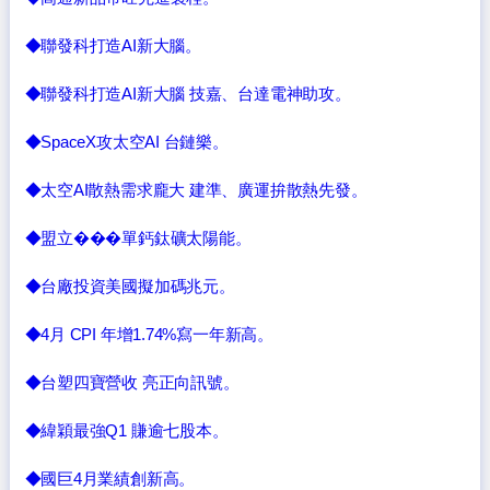
◆聯發科打造AI新大腦。
◆聯發科打造AI新大腦 技嘉、台達電神助攻。
◆SpaceX攻太空AI 台鏈樂。
◆太空AI散熱需求龐大 建準、廣運拚散熱先發。
◆盟立���單鈣鈦礦太陽能。
◆台廠投資美國擬加碼兆元。
◆4月 CPI 年增1.74%寫一年新高。
◆台塑四寶營收 亮正向訊號。
◆緯穎最強Q1 賺逾七股本。
◆國巨4月業績創新高。