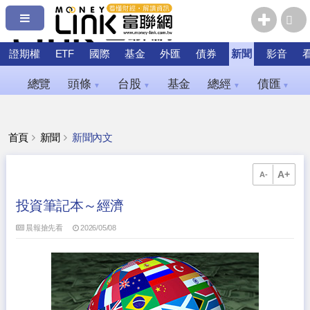
證期權
ETF
國際
基金
外匯
債券
新聞
影音
總覽
頭條
台股
基金
總經
債匯
▼
▼
▼
▼
首頁
新聞
新聞內文
A+
A-
投資筆記本～經濟
晨報搶先看
2026/05/08