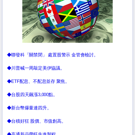
◆聯發科「關禁閉」 處置股警示 金管會檢討。
◆川普喊一周敲定美伊協議。
◆ETF配息、不配息並存 聚焦。
◆台股四天飆漲3,000點。
◆新台幣爆量連四升。
◆台積好狂 股價、市值創高。
◆高通新品帶旺先進製程。