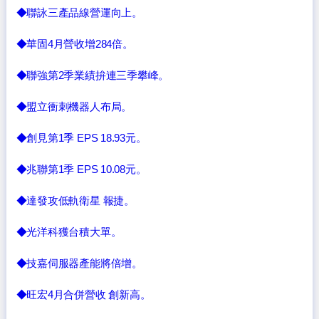
◆聯詠三產品線營運向上。
◆華固4月營收增284倍。
◆聯強第2季業績拚連三季攀峰。
◆盟立衝刺機器人布局。
◆創見第1季 EPS 18.93元。
◆兆聯第1季 EPS 10.08元。
◆達發攻低軌衛星 報捷。
◆光洋科獲台積大單。
◆技嘉伺服器產能將倍增。
◆旺宏4月合併營收 創新高。