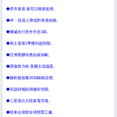
◆房市衰退 連亮12個黃藍燈。
◆IIF：投資人降低對美債依賴。
◆挪威央行意外升息1碼。
◆馬士基第1季獲利超預期。
◆亞洲塑膠供應短缺加劇。
◆課徵算力稅 美國主流議題。
◆微軟擬放棄2030綠能目標。
◆安謀財報財測優於預期。
◆三星退出大陸家電市場。
◆陸車企掃貨全球閒置工廠。