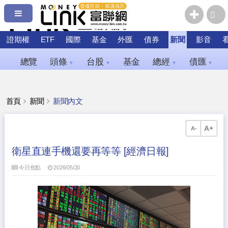
證期權
ETF
國際
基金
外匯
債券
新聞
影音
總覽
頭條
台股
基金
總經
債匯
▼
▼
▼
▼
首頁
新聞
新聞內文
A+
A-
衛星直連手機還要再等等 [經濟日報]
今日焦點
2026/05/20