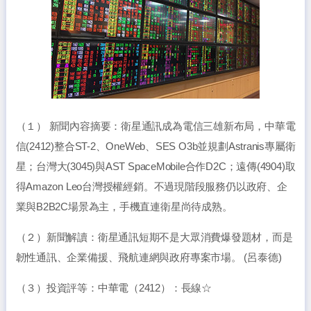
（１） 新聞內容摘要：衛星通訊成為電信三雄新布局，中華電
信(2412)整合ST-2、OneWeb、SES O3b並規劃Astranis專屬衛
星；台灣大(3045)與AST SpaceMobile合作D2C；遠傳(4904)取
得Amazon Leo台灣授權經銷。不過現階段服務仍以政府、企
業與B2B2C場景為主，手機直連衛星尚待成熟。
（２）新聞解讀：衛星通訊短期不是大眾消費爆發題材，而是
韌性通訊、企業備援、飛航連網與政府專案市場。 (呂泰德)
（３）投資評等：中華電（2412）：長線☆