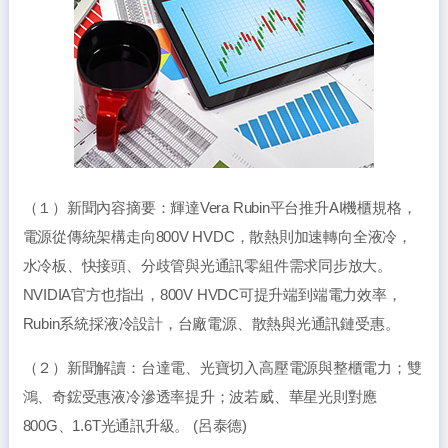
（１）新聞內容摘要：輝達Vera Rubin平台推升AI機櫃規格，
電源從傳統架構走向800V HVDC，散熱則加速轉向全液冷，
水冷板、快接頭、分歧管與光通訊零組件需求同步放大。
NVIDIA官方也指出，800V HVDC可提升端到端電力效率，
Rubin系統採液冷設計，台廠電源、散熱與光通訊鏈受惠。
（２）新聞解讀：台達電、光寶切入高壓電源與整櫃電力；雙
鴻、奇鋐受惠液冷滲透率提升；波若威、華星光則對應
800G、1.6T光通訊升級。 (呂泰德)