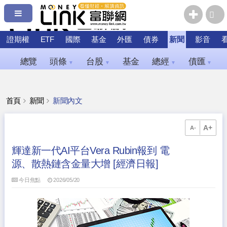
證期權
ETF
國際
基金
外匯
債券
新聞
影音
總覽
頭條
台股
基金
總經
債匯
▼
▼
▼
▼
首頁
新聞
新聞內文
A+
A-
輝達新一代AI平台Vera Rubin報到 電
源、散熱鏈含金量大增 [經濟日報]
今日焦點
2026/05/20