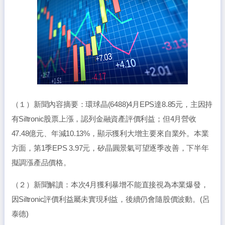
（１）新聞內容摘要：環球晶(6488)4月EPS達8.85元，主因持
有Siltronic股票上漲，認列金融資產評價利益；但4月營收
47.48億元、年減10.13%，顯示獲利大增主要來自業外。本業
方面，第1季EPS 3.97元，矽晶圓景氣可望逐季改善，下半年
擬調漲產品價格。
（２）新聞解讀：本次4月獲利暴增不能直接視為本業爆發，
因Siltronic評價利益屬未實現利益，後續仍會隨股價波動。(呂
泰德)