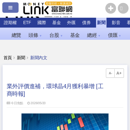
證期權
ETF
國際
基金
外匯
債券
新聞
影音
總覽
頭條
台股
基金
總經
債匯
▼
▼
▼
▼
首頁
新聞
新聞內文
A+
A-
業外評價進補，環球晶4月獲利暴增 [工
商時報]
今日焦點
2026/05/20