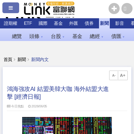
證期權
ETF
國際
基金
外匯
債券
新聞
影音
總覽
頭條
台股
基金
總經
債匯
▼
▼
▼
▼
首頁
新聞
新聞內文
A+
A-
鴻海強攻AI 結盟美韓大咖 海外結盟大進
擊 [經濟日報]
今日焦點
2026/06/05