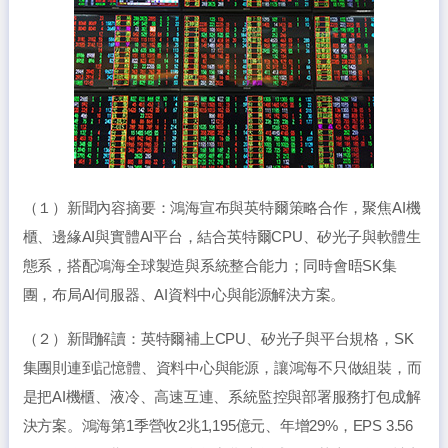
（１）新聞內容摘要：鴻海宣布與英特爾策略合作，聚焦AI機
櫃、邊緣AI與實體AI平台，結合英特爾CPU、矽光子與軟體生
態系，搭配鴻海全球製造與系統整合能力；同時會晤SK集
團，布局AI伺服器、AI資料中心與能源解決方案。
（２）新聞解讀：英特爾補上CPU、矽光子與平台規格，SK
集團則連到記憶體、資料中心與能源，讓鴻海不只做組裝，而
是把AI機櫃、液冷、高速互連、系統監控與部署服務打包成解
決方案。鴻海第1季營收2兆1,195億元、年增29%，EPS 3.56