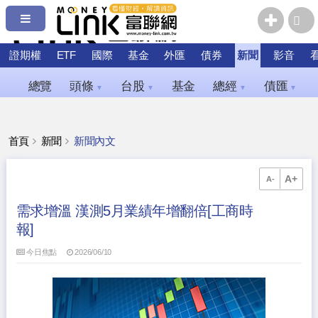
證期權
ETF
國際
基金
外匯
債券
新聞
影音
總覽
頭條
台股
基金
總經
債匯
▼
▼
▼
▼
首頁
新聞
新聞內文
A+
A-
需求增溫 漢測5月業績年增翻倍[工商時
報]
今日焦點
2026/06/10