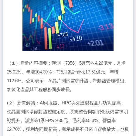
（１）新聞內容摘要：漢測（7856）5月營收4.26億元，月增
25.02%、年增104.39%；前5月累計營收17.51億元、年增
112.6%。公司表示，AI晶片測試需求升溫，帶動熱管理模組、
客製化產品與工程服務同步成長。
(２）新聞解讀：AI伺服器、HPC與先進製程晶片功耗提高，
使晶圓測試環節對溫控穩定度、系統整合與客製化設備需求明
顯提升。漢測第1季EPS 9.35元、毛利率55.3%、營益率
32.76%，獲利創同期新高，顯示成長不只來自營收放大，也反