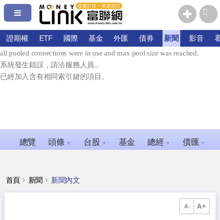
系統發生錯誤，請洽服務人員.
error connecting: Timeout expired. The timeout period elapsed prior to
證期權
ETF
國際
基金
外匯
債券
新聞
影音
obtaining a connection from the pool. This may have occurred because
all pooled connections were in use and max pool size was reached.
系統發生錯誤，請洽服務人員..
已經加入含有相同索引鍵的項目。
總覽
頭條
台股
基金
總經
債匯
▼
▼
▼
▼
首頁
新聞
新聞內文
A+
A-