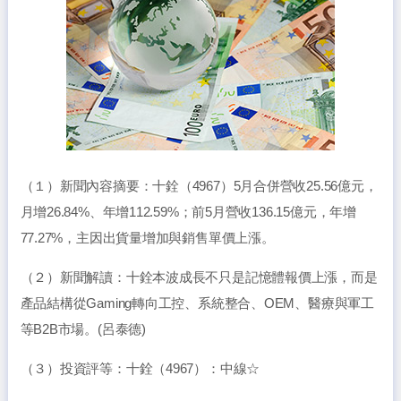
（１）新聞內容摘要：十銓（4967）5月合併營收25.56億元，
月增26.84%、年增112.59%；前5月營收136.15億元，年增
77.27%，主因出貨量增加與銷售單價上漲。
（２）新聞解讀：十銓本波成長不只是記憶體報價上漲，而是
產品結構從Gaming轉向工控、系統整合、OEM、醫療與軍工
等B2B市場。(呂泰德)
（３）投資評等：十銓（4967）：中線☆