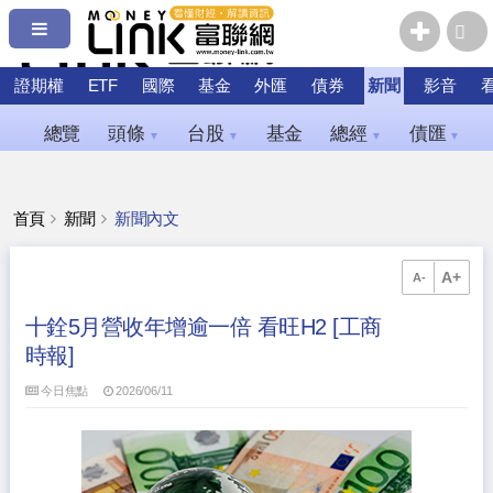
證期權
ETF
國際
基金
外匯
債券
新聞
影音
總覽
頭條
台股
基金
總經
債匯
▼
▼
▼
▼
首頁
新聞
新聞內文
A+
A-
十銓5月營收年增逾一倍 看旺H2 [工商
時報]
今日焦點
2026/06/11